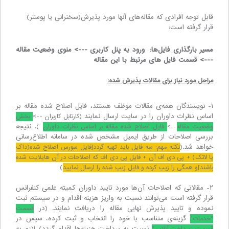
قابل توجه افرادی که مقاله‌های آنها مورد پذیرش(سخنرانی یا پوستر)
قرار گرفته است:
مسیر بارگذاری فایل‌ها: ورود به پنل کاربری ---> منوی وضعیت مقاله
---> قسمت فایل های مرتبط با این مقاله
مراحل مورد نیاز برای مقالات پذیرش شده:
۱- نویسندگان همه‌ی مقالات موظف هستند، فایل اصلاح شده مقاله بر
اساس نظرات داوران را در سایت ارسال نمایند
(کارتابل کاربران -->
بخش
). نتیجه
وضعیت مقاله
-->
فایل اصلاح شده مقاله بر اساس نظرات داوران
بررسی اصلاحات از طریق ایمیل مشخص شده در سامانه اطلاع‌رسانی
خواهد شد.(
نکته مهم: سه فایل باید تهیه گردد[فایل سورس اصلاح شده(داک
یا لاتک) + پی دی اف آن + فایل پی دی اف که اصلاحات در آن هایلایت شده
)
باشند]و همگی را زیپ کرده و فایل زیپ شده را ارسال نمایید
۲- مقالاتی که اصلاحات آن‌ها مورد تایید داوران کمیته علمی کنفرانس
قرار گرفته است می‌توانند نسبت به واریز هزینه اقدام و در سیستم ثبت
نموده و تایید پذیرش نهایی مقاله را دریافت نمایند. (در
قسمت
گزینه‌ی متناسب با خود را انتخاب و ثبت کرده، سپس در
"خدمات"
نسبت به پرداخت هزینه‌ها اقدام گردد). لازم به