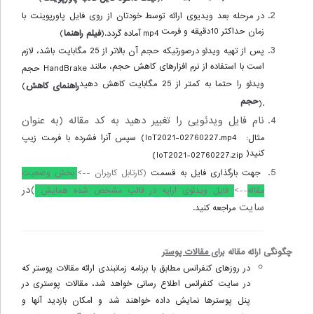
در مرحله بعد ویدیوی ارائه توسط خودتان از روی فایل پاورپوینت با
زمان حداکثر 10دقیقه و فرمت
mp4
آماده گردد
).
فیلم راهنما
(
پس از تهیه ویدئو درصورتیکه حجم آن بالاتر از 25 مگابایت باشد، لازم
است با استفاده از نرم افزارهای کاهش حجم، مانند
HandBrake
حجم
ویدئو را حتما به کمتر از 25 مگابایت کاهش دهید
راهنمای کاهش
(
حجم
).
نام فایل ویدئویی را تغییر دهید به کد مقاله (به عنوان
مثال:
IoT2021-02760227.mp4
) سپس آنرا فشرده با فرمت زیپ
کنید(
)
IoT2021-02760227.zip
جهت بارگذاری فایل به قسمت
(کارتابل کاربران -->
بخش وضعیت
)در
مقاله
-->
فایل ویدئوی ارایه در قالب مشخص شده همایش
سایت
مراجعه کنید.
چگونگی ارائه مقاله
برای مقالات پوستر
در روزهای کنفرانس مطابق با برنامه زمان­بندی ارائه مقالات پوستر که
در سایت کنفرانس اطلاع رسانی خواهد شد، مقالات پوستری در
پنل پوسترها نمایش داده خواهند شد و امکان بازدید آنها و