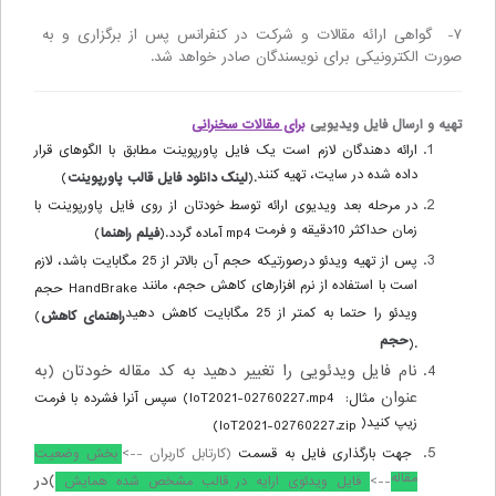
۷- گواهی ارائه مقالات و شرکت در کنفرانس پس از برگزاری و به
صورت الکترونیکی برای نویسندگان صادر خواهد شد.
تهیه و ارسال فایل ویدیویی
برای مقالات سخنرانی
ارائه دهندگان لازم است یک فایل پاورپوینت مطابق با الگوهای قرار
داده شده در سایت، تهیه کنند
).
لینک دانلود فایل قالب پاورپوینت
(
در مرحله بعد ویدیوی ارائه توسط خودتان از روی فایل پاورپوینت با
زمان حداکثر 10دقیقه و فرمت
mp4
آماده گردد
).
فیلم راهنما
(
پس از تهیه ویدئو درصورتیکه حجم آن بالاتر از 25 مگابایت باشد، لازم
است با استفاده از نرم افزارهای کاهش حجم، مانند
HandBrake
حجم
ویدئو را حتما به کمتر از 25 مگابایت کاهش دهید
راهنمای کاهش
(
حجم
).
نام فایل ویدئویی را تغییر دهید به کد مقاله خودتان (به
عنوان
مثال:
IoT2021-02760227.mp4
) سپس آنرا فشرده با فرمت
زیپ کنید(
)
IoT2021-02760227.zip
جهت بارگذاری فایل به قسمت
(کارتابل کاربران -->
بخش وضعیت
مقاله
)در
-->
فایل ویدئوی ارایه در قالب مشخص شده همایش