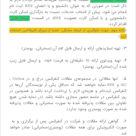
قسمت "پرداخت آنلاین"
ذکر است در صورتی که به عنوان دانشجو و یا اعضای IEEE ثبت نام
انجام می شود، پیش از انتخاب خدمات، نسبت به بارگذاری اسکن کارت
دانشجویی و یا اسکن کارت عضویت IEEE، در قسمت
"ارسال فایل"
اقدام گردد.
(
نکته مهم: جهت جلوگیری از ایجاد مشکل، حتما از مرورگر فایرفاکس استفاده
)
کنید
۳- تهیه اسلایدهای ارائه و ارسال فایل pdf آن.(سخنرانی- پوستر)
۴- تهیه ویدئوی ارائه 10 دقیقه‌ای به فرمت mp4 و ارسال فایل زیپ
شده آن.(سخنرانی- پوستر)
۵- تنها مقالاتی در مجموعه‌ی مقالات کنفرانس درج و در
،
Civilica
و
نمایه خواهند شد که حداقل یکی از نویسندگان آن‌ها در
IEEE
ISC
کنفرانس ثبت‌نام و هزینه‌ی لازم را پرداخت کرده باشد و همچنین در
روز کنفرانس در جلسه حضور مجازی داشته باشد. (در نمایه شدن هیچ
تفاوتی بین مقالات پذیرفته شده به صورت سخنرانی و مقالات پذیرفته
شده به صورت پوستری وجود ندارد)
۶- گواهی ارائه مقالات و شرکت در کنفرانس پس از برگزاری و به
صورت الکترونیکی برای همه مقالات (پوستری/سخنرانی) صادر خواهد
شد.