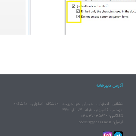
آدرس دبیرخانه
نشانی:
اصفهان- خیابان هزارجریب- دانشگاه اصفهان- دانشکده
مهندسی کامپیوتر، طبقه ۳، اتاق ۳۲۰
تلفاکس:
۳۷۹۳۵۶۴۲-۰۳۱
ایمیل:
iot2021@res.ui.ac.ir