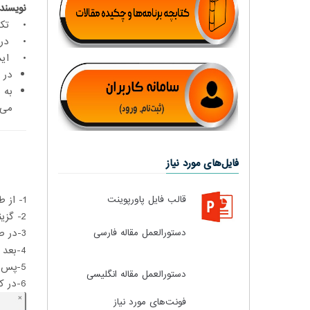
نویسندگ
• تکمیل فرم کپی‌رایت IEEE، ایمیل
• در صورت ع
• ایمی
در 
به 
می‌کن
فایل‌های مورد نیاز
1- از طریق این
قالب فایل پاورپوینت
2- گزینه
3-در صفحه ثبت نام، برای گزینه Conference ID
دستورالعمل مقاله فارسی
4-بعد ایجاد اکانت و تایید آن، در سایت لاگین نمایید
5-پس از آن روی گزینه Create New Title بزنید تا مقاله خود را ثبت کنید
دستورالعمل مقاله انگلیسی
6-در کارد باز شده عنوان مقاله خود را وارد کنید و Continue بزنید
فونت‌های مورد نیاز