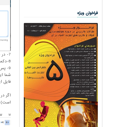
فراخوان ویژه
7- در قسمت بعد نسخه ورد مقاله نهایی خود را که header و Footer آن به درستی ویرایش شده است را آپلود کنید
8-دکمه continue را بزنید تا به مرحله نهایی و ایجاد فایل pdf وارد شوید.
شما ای
فایل ا
اگر در ا
است)