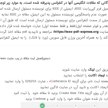
انی که مقالات انگلیسی آنها در کنفرانس پدیرفته شده است، به موارد زیر توجه 
ی از IEEE برای نویسنده مسئول ارسال شده است. بر اساس دستورالعمل فرم را تکمیل و تایید فرمایید.
دم پاسخگویی نویسنده مسئول به این ایمیل، مقاله در IEEE نمایه نخواهد شد و مسئولیت آن بر عهده نویسندگان است.
لی از سمت کنفرانس برای نویسنده مسئول ارسال شده است که طبق آن ایمی
هدر و فوتر صفحه اول(فقط و فقط صفحه اول) عبارت خواسته شده قرار داده
سایت
https://ieee-pdf-express.org/
د را به همراه آخرین ورژن فایل سورس (ورد یا لاتک) را به ایمیل کنفرانس (iot2021@res.ui.ac.ir) ارسال فرما
دستورالعمل ثبت مقاله در وب سایت
ress
لینک
وارد سایت شوید
ایجاد اکانت
را انتخاب نمایید
، عبارت 52625X را وارد نمایید.
*