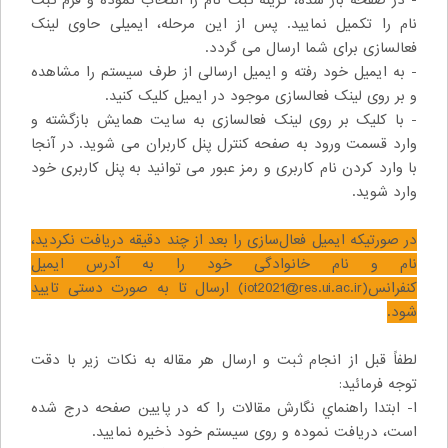
- در صفحه باز شده، گزینه ثبت نام را انتخاب نموده و فرم ثبت
نام را تکمیل نمایید. پس از این مرحله، ایمیلی حاوی لینک
فعالسازی برای شما ارسال می گردد.
- به ایمیل خود رفته و ایمیل ارسالی از طرف سیستم را مشاهده
و بر روی لینک فعالسازی موجود در ایمیل کلیک کنید.
- با کلیک بر روی لینک فعالسازی به سایت همایش بازگشته و
وارد قسمت ورود به صفحه
کنترل پنل کاربران می شوید. در آنجا
با وارد کردن نام کاربری و رمز عبور می توانید به پنل کاربری خود
وارد شوید.
در صورتیکه ایمیل فعالسازی را بعد از چند دقیقه دریافت نکردید،
نام و نام خانوادگی خود را به آدرس ایمیل
کنفرانس(iot2021@res.ui.ac.ir) ارسال تا به صورت دستی تایید
شود.
لطفاً قبل از انجام ثبت و ارسال هر مقاله به نکات زیر با دقت
توجه فرمائید:
ا- ابتدا راهنماي نگارش مقالات را که در پایین صفحه درج شده
است، دریافت نموده و روی سیستم خود ذخیره نمایید.